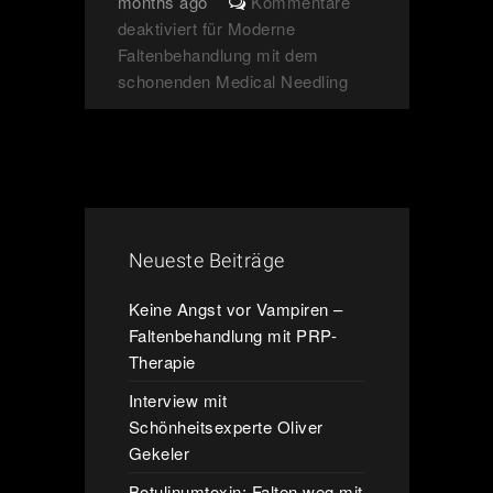
months ago
Kommentare
deaktiviert
für Moderne
Faltenbehandlung mit dem
schonenden Medical Needling
Neueste Beiträge
Keine Angst vor Vampiren –
Faltenbehandlung mit PRP-
Therapie
Interview mit
Schönheitsexperte Oliver
Gekeler
Botulinumtoxin: Falten weg mit